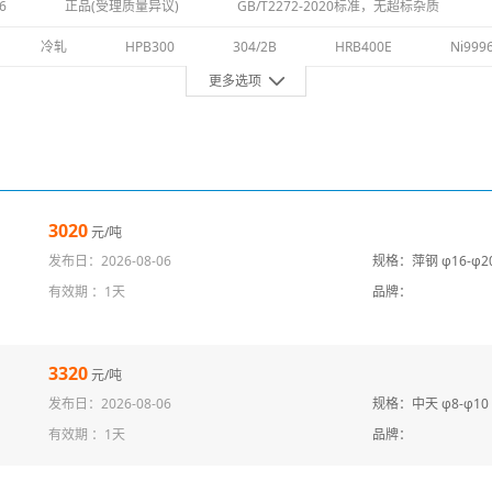
6
正品(受理质量异议)
GB/T2272-2020标准，无超标杂质
冷轧
HPB300
304/2B
HRB400E
Ni999
更多选项
3020
元/吨
发布日：2026-08-06
规格：萍钢 φ16-φ20
有效期 ：
1天
品牌：
3320
元/吨
发布日：2026-08-06
规格：中天 φ8-φ10 
有效期 ：
1天
品牌：