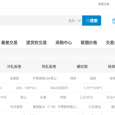
免费注册
搜索
基差交易
提货权交易
采购中心
联钢价格
交易
冷轧板卷
热轧板卷
螺纹钢
硅
镀锌板卷
不锈钢
无缝管
盘
无缝管
不锈钢卷304青山
线材
锰硅
硅
*C
20#，108*4.5
304/2B(四尺）
5.75*1500*C
中天
青山
永钢
萍钢
三元/中卫
天元/
中天钢铁
鞍钢联众（广州）不锈钢有限公司
江苏德龙
普