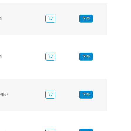
下单
5
下单
5
下单
(四尺）