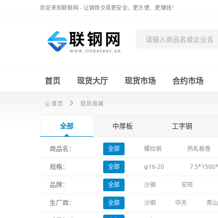
欢迎来到联钢网 - 让钢铁交易更安全、更方便、更赚钱！
首页
现货大厅
现货市场
合约市场
首页
现货商城
全部
中厚板
工字钢
热轧带钢
方矩管
圆钢
商品名：
全部
螺纹钢
热轧板卷
不锈钢板
规格：
全部
φ16-20
7.5*1500
品牌：
全部
沙钢
宏旺
生厂商：
全部
沙钢
中天
青山