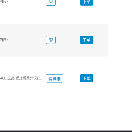
下单
(四尺）
下单
(四尺）
下单
规格：中天 φ16-20 中天 正品(受理质量异议) HRB400
看详细