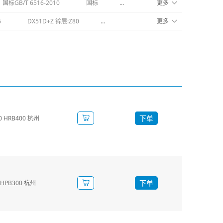
国标GB/T 6516-2010
国标
厂标
更多
Ⅲ级螺纹钢
牌
6
DX51D+Z 锌层:Z80
304冷轧
Q235
更多
4尺
下单
 HRB400 杭州
下单
HPB300 杭州