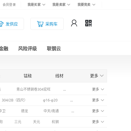
会员登录
我是买家
我是卖家
我要竞卖
发供应
采购车
金融
风险评级
联钢云
铁
锰硅
线材
更多
螺
镀锌管
H型钢
铁
青山不锈钢卷304宏旺
镀锌板卷
更多
冷轧不锈钢平板
304/2B（四尺）
φ16-φ20
标块/袋装，粒度：10~70mm,≤10
更多
中卫
德龙
中天/南通
北港新材料
更多
鞍钢联众
阳
三元
天元
杭钢
中新
中卫产区
更多
张浦