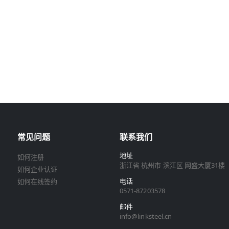
常见问题
联系我们
地址
如何注册
浙江省 杭州市 滨江区 网盛大厦31楼
如何企业认证
电话
如何在线签约
0571-87203578
邮件
info@linksteel.cn