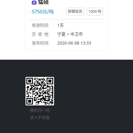
锰硅
卖
5750元/吨
即期现货
1000 吨
有效时间
1天
交 收 地
宁夏 > 中卫市
发布时间
2026-06-08 13:33
微信扫一扫
进入手机版