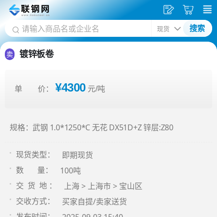
发
采
搜索
供
购
应
车
镀锌板卷
卖
¥4300
单 价：
元/吨
规格：武钢 1.0*1250*C 无花 DX51D+Z 锌层:Z80
即期现货
现货类型：
100吨
数 量：
上海 > 上海市 > 宝山区
交 货 地 ：
买家自提/卖家送货
交收方式：
发布时间：