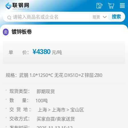
发
采
搜索
供
购
应
车
镀锌板卷
卖
¥4380
单 价：
元/吨
规格：武钢 1.0*1250*C 无花 DX51D+Z 锌层:Z80
即期现货
现货类型：
100吨
数 量：
上海 > 上海市 > 宝山区
交 货 地 ：
买家自提/卖家送货
交收方式：
发布时间：