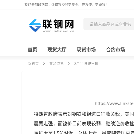
欢迎来到联钢网 - 让钢铁交易更安全、更方便、更赚钱！
首页
现货大厅
现货市场
合约市场
首页
商品资讯
2月11日镍早报
https://
www.linkst
特朗普政府表示对钢铁和铝进口征收关税，美
震荡走强，而镍价目前表现较弱，继续逆势收挫
幅扩大至1.5%附近。总体上看，尽管随着国