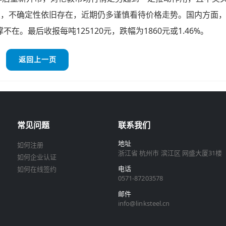
续，不确定性依旧存在，近期仍多谨慎看待价格走势。国内方面
在。最后收报每吨125120元，跌幅为1860元或1.46%。
返回上一页
常见问题
联系我们
地址
如何注册
浙江省 杭州市 滨江区 网盛大厦31楼
如何企业认证
电话
如何在线签约
0571-87203578
邮件
info@linksteel.cn