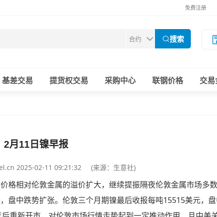
免费注册
搜索
基差交易
提货权交易
采购中心
联钢价格
交易
2月11日镍早报
eel.cn 2025-02-11 09:21:32 (来源：生意社)
国价格相对伦敦金属的溢价扩大，继续提振隔夜伦敦金属市场多
，盘中跌势扩张。伦敦三个月期镍最后收报每吨15515美元，盘
内年后重新开市，对伦敦市场行情走势起到一定推动作用，且中美