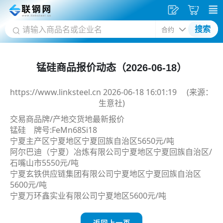
发
采
搜索
供
购
应
车
锰硅商品报价动态（2026-06-18）
https://
www.linksteel.cn 2026-06-18 16:01:19 (来源：
生意社)
交易商
品牌/产地
交货地
最新报价
锰硅 牌号:FeMn68Si18
宁夏主产区
宁夏地区
宁夏回族自治区
5650元/吨
阿尔巴迪（宁夏）冶炼有限公司
宁夏地区
宁夏回族自治区/
石嘴山市
5550元/吨
宁夏玄铁供应链集团有限公司
宁夏地区
宁夏回族自治区
5600元/吨
宁夏万环鑫实业有限公司
宁夏地区
5600元/吨
返回上一页