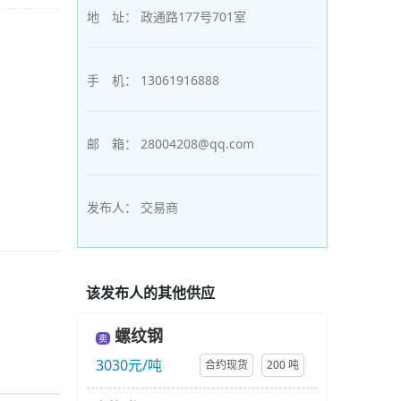
地 址：
政通路177号701室
手 机：
13061916888
邮 箱：
28004208@qq.com
发布人：
交易商
该发布人的其他供应
螺纹钢
卖
3030元/吨
合约现货
200 吨