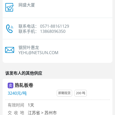
网盛大厦
联系电话： 0571-88161129
联系手机： 13868096350
钢贸叶惠龙
YEHL@NETSUN.COM
该发布人的其他供应
热轧板卷
卖
3240元/吨
即期现货
200 吨
有效时间
1天
交 收 地
江苏省 > 苏州市