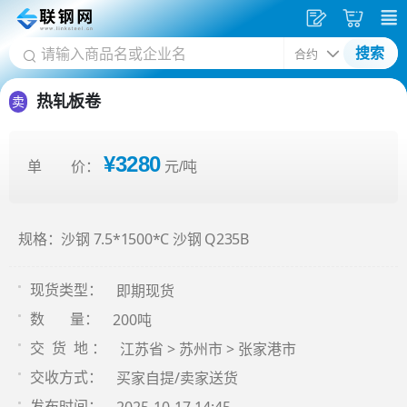
发
采
搜索
供
购
应
车
热轧板卷
卖
¥3280
单 价：
元/吨
规格：沙钢 7.5*1500*C 沙钢 Q235B
即期现货
现货类型：
200吨
数 量：
江苏省 > 苏州市 > 张家港市
交 货 地 ：
买家自提/卖家送货
交收方式：
发布时间：