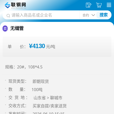
发
采
搜索
供
购
应
车
无缝管
卖
¥4130
单 价：
元/吨
规格：20#，108*4.5
即期现货
现货类型：
100吨
数 量：
山东省 > 聊城市
交 货 地 ：
买家自提/卖家送货
交收方式：
发布时间：