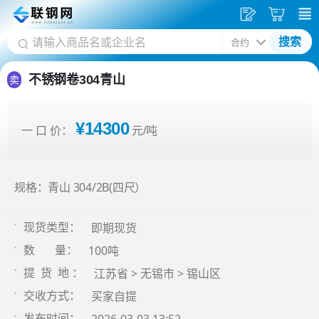
发
采
搜索
供
购
应
车
不锈钢卷304青山
卖
¥14300
一 口 价：
元/吨
规格：青山 304/2B(四尺）
即期现货
现货类型：
100吨
数 量：
江苏省 > 无锡市 > 锡山区
提 货 地 ：
买家自提
交收方式：
发布时间：