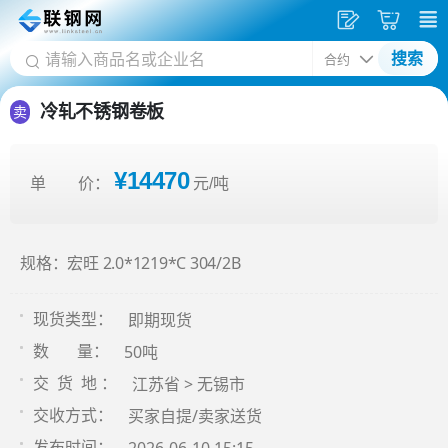
发
采
搜索
供
购
应
车
冷轧不锈钢卷板
卖
¥14470
单 价：
元/吨
规格：宏旺 2.0*1219*C 304/2B
即期现货
现货类型：
50吨
数 量：
江苏省 > 无锡市
交 货 地 ：
买家自提/卖家送货
交收方式：
发布时间：