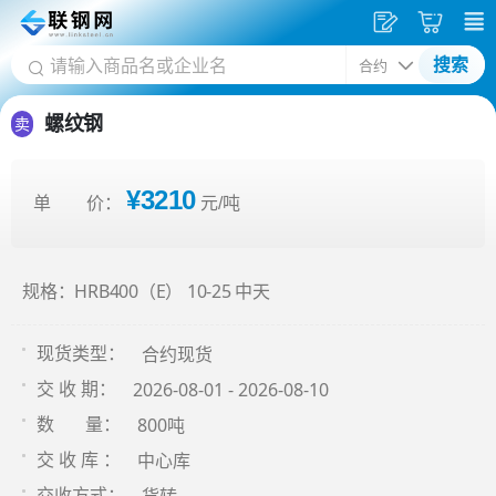
发
采
搜索
供
购
应
车
螺纹钢
卖
¥3210
单 价：
元/吨
规格：HRB400（E） 10-25 中天
合约现货
现货类型：
2026-08-01 - 2026-08-10
交 收 期：
800吨
数 量：
中心库
交 收 库 ：
交收方式：