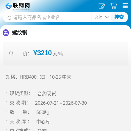
发
采
搜索
供
购
应
车
螺纹钢
卖
¥3210
单 价：
元/吨
规格：HRB400（E） 10-25 中天
合约现货
现货类型：
2026-07-21 - 2026-07-30
交 收 期：
500吨
数 量：
中心库
交 收 库 ：
交收方式：