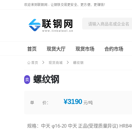
欢迎来到联钢网 - 让钢铁交易更安全、更方便、更赚钱！
首页
现货大厅
现货市场
合约市场
首页
现货商城
螺纹钢
螺纹钢
卖
¥3190
单 价：
元/吨
规格：中天 φ16-20 中天 正品(受理质量异议) HRB4