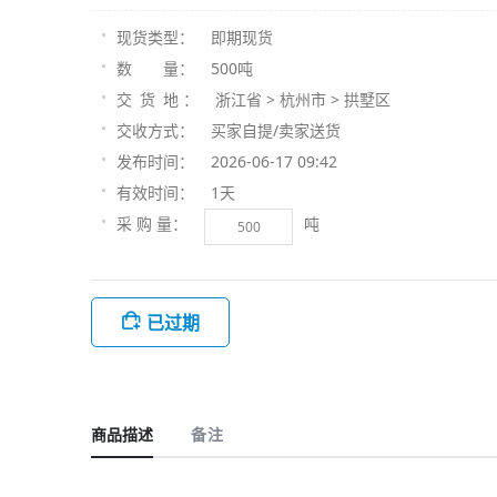
即期现货
现货类型：
500吨
数 量：
浙江省 > 杭州市 > 拱墅区
交 货 地 ：
买家自提/卖家送货
交收方式：
2026-06-17 09:42
发布时间：
1天
有效时间：
吨
采 购 量：
已过期
商品描述
备注