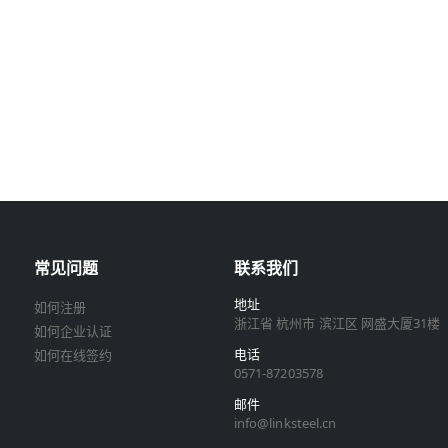
常见问题
联系我们
地址
如何注册
浙江省 杭州市 滨江区 网盛大厦31楼
如何企业认证
电话
如何在线签约
0571-87203578
邮件
info@linksteel.cn