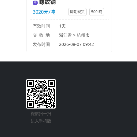
螺纹钢
卖
3020元/吨
即期现货
500 吨
有效时间
1天
交 收 地
浙江省 > 杭州市
发布时间
2026-08-07 09:42
微信扫一扫
进入手机版