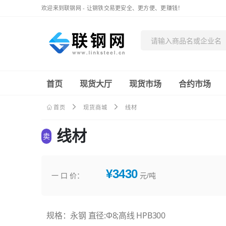
欢迎来到联钢网 - 让钢铁交易更安全、更方便、更赚钱！
首页
现货大厅
现货市场
合约市场
首页
现货商城
线材
线材
卖
¥3430
一 口 价：
元/吨
规格：永钢 直径:Φ8;高线 HPB300