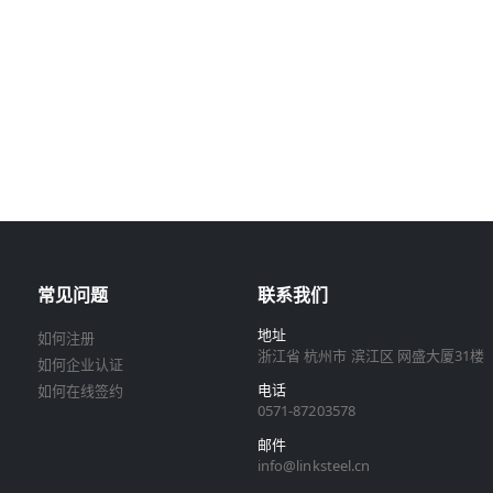
常见问题
联系我们
地址
如何注册
浙江省 杭州市 滨江区 网盛大厦31楼
如何企业认证
电话
如何在线签约
0571-87203578
邮件
info@linksteel.cn