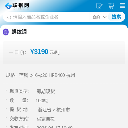
发
采
搜索
供
购
应
车
螺纹钢
卖
¥3190
一 口 价：
元/吨
规格：萍钢 φ16-φ20 HRB400 杭州
即期现货
现货类型：
100吨
数 量：
浙江省 > 杭州市
提 货 地 ：
买家自提
交收方式：
发布时间：