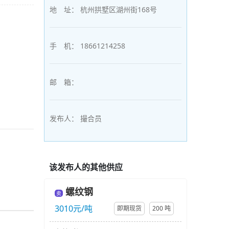
地 址：
杭州拱墅区湖州街168号
手 机：
18661214258
邮 箱：
发布人：
撮合员
该发布人的其他供应
螺纹钢
卖
3010元/吨
即期现货
200 吨