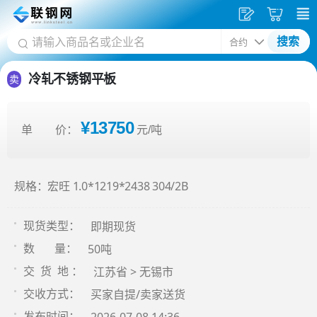
发
采
搜索
供
购
应
车
冷轧不锈钢平板
卖
¥13750
单 价：
元/吨
规格：宏旺 1.0*1219*2438 304/2B
即期现货
现货类型：
50吨
数 量：
江苏省 > 无锡市
交 货 地 ：
买家自提/卖家送货
交收方式：
发布时间：