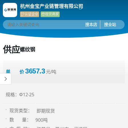
杭州金宝产业链管理有限公司
认证企业
现货商家
搜本店
搜全站
供应
螺纹钢
3657.3
单 价
元/吨
规格：Φ12-25
即期现货
现货类型：
900吨
数 量：