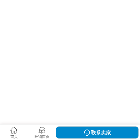
联系卖家
首页
现货大厅
旺铺首页
现货市场
合约市场
我的