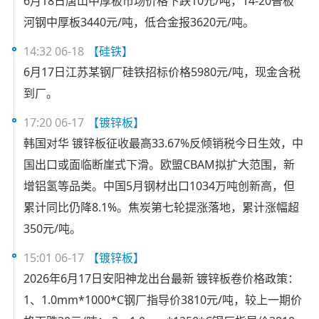
6月18日唐山中厚板市场价格下跌10元/吨，14-20普板
河钢中厚板3440元/吨，低合金报3620元/吨。
14:32 06-18
【硅铁】
6月17日江苏某钢厂硅铁招标价格5980元/吨，现金含税
到厂。
17:20 06-17
【镀锌板】
韩国对华 镀锌板征收最高33.67%反倾销税今日生效，中
国出口或面临断崖式下滑。欧盟CBAM拟扩大范围，新
增铝氢等品类。中国5月钢材出口1034万吨创新高，但
累计同比仍降8.1%。焦炭第七轮提涨落地，累计涨幅超
350元/吨。
15:01 06-17
【镀锌板】
2026年6月17日安阳神龙出台最新 镀锌板卷价格政策：
1、1.0mm*1000*C钢厂指导价3810元/吨，较上一期价