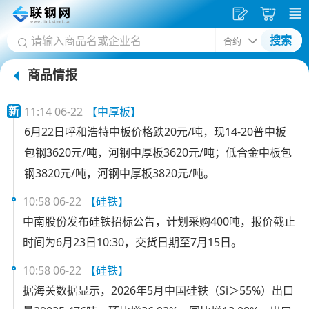
发
采
搜索
供
购
商品情报
应
车
首
新
11:14 06-22
【中厚板】
页
6月22日呼和浩特中板价格跌20元/吨，现14-20普中板
包钢3620元/吨，河钢中厚板3620元/吨；低合金中板包
钢3820元/吨，河钢中厚板3820元/吨。
10:58 06-22
【硅铁】
中南股份发布硅铁招标公告，计划采购400吨，报价截止
时间为6月23日10:30，交货日期至7月15日。
10:58 06-22
【硅铁】
据海关数据显示，2026年5月中国硅铁（Si＞55%）出口